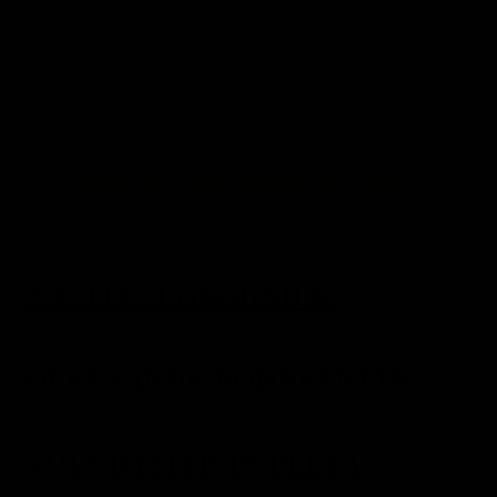
NASTIA SLOBODNIUK
OLEKSANDR POHREBNIAK
VOLODYMYR POPLETA