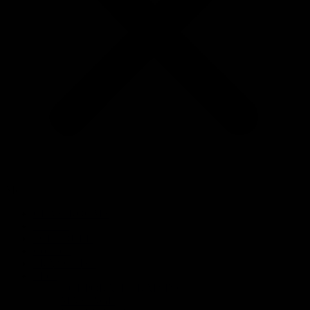
Menu
CLASSROOMS
Trainers
SCHEDULE
Contacts
FRANCHISE
More
CORPORATE TRAINING
MASSAGE