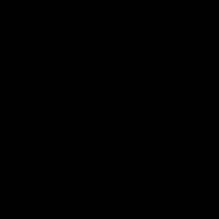
YULIYA SHUM
IVAN ZHALO
LENA LEYBAK
LIZA PAROVA