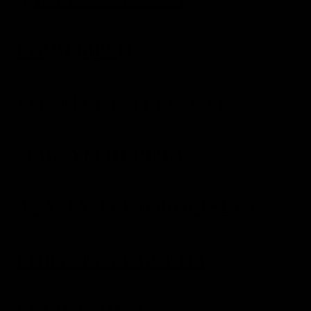
СОНЯ БІРУН
VITALIY BYSTREVSKYI
MAKSYM HUDIMA
ANASTASIYA TOROPTSEVA
KHRYSTYNA MUKHA