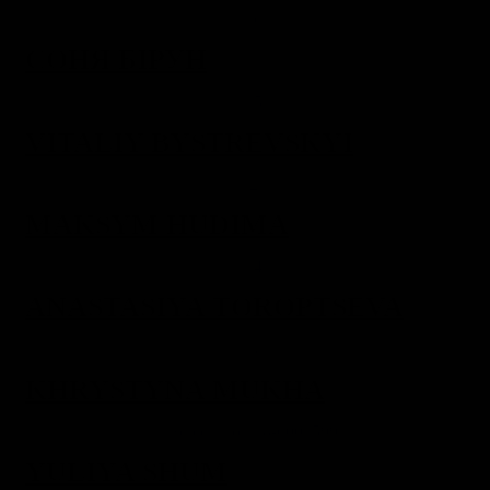
СОНЯ БІРУН
VITALIY BYSTREVSKYI
MAKSYM HUDIMA
ANASTASIYA TOROPTSEVA
KHRYSTYNA MUKHA
YULIYA SHUM