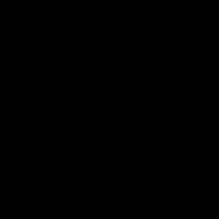
ЄЛИЗАВЕТА ТЕНИЦЬКА
ВІТАЛІЙ ТИМОШЕНКО
КСЕНІЯ СІЛЄНОК
ГАЛІНЕ ЄФАДЗЕ
ДІАНА ВЕРНИГОРА
КОСТЯ ЄВСТІГНЄЄВ