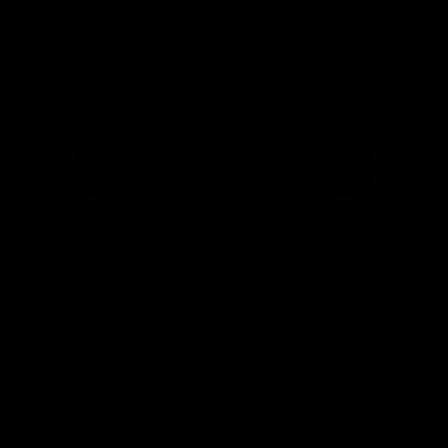
Menu
CLASSROOMS
Trainers
SCHEDULE
Contacts
FRANCHISE
More
CORPORATE TRAINING
MASSAGE