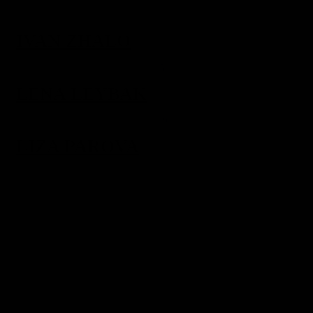
IVAN ZHALO
LENA LEYBAK
LIZA PAROVA