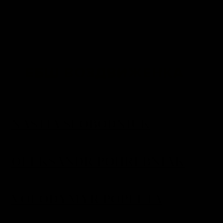
NASTIA SLOBODNIUK
OLEKSANDR POHREBNIAK
VOLODYMYR POPLETA