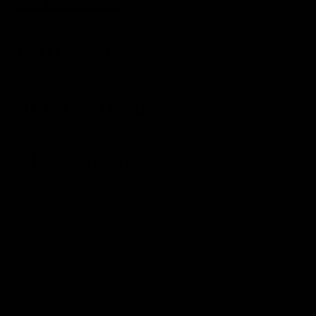
ЮЛІЯ ШУМ
ІВАН ЖАЛО
ЛЄНА ЛЕЙБАК
ЛІЗА ПАРОВА