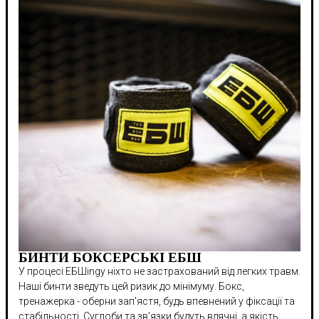
БИНТИ БОКСЕРСЬКІ ЕБШ
У процесі ЕБШingу ніхто не застрахований від легких травм.
Наші бинти зведуть цей ризик до мінімуму. Бокс,
тренажерка - оберни зап'ястя, будь впевнений у фіксації та
стабільності. Суглоби та зв'язки будуть вдячні, а якість