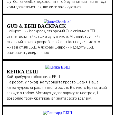
футболка «ЕБШ» не дозволить тобі зупинитися навіть тоді,
коли здаватиметься, що сили закінчуються.
GUD & ЕБШ BACKPACK
Найкрутіший backpack, створений Gud спільно з ЕБШ,
стане твоїм найкращим супутником. Місткий, зручний і
стильний рюкзак розроблений спеціально для тих, хто
живе в стилі ЕБШ. А яскраві шеврони нададуть ЕБШ
backpack індивідуальності.
КЕПКА ЕБШ
Хай прибуде з тобою сила ЕБШ.
На роботі, у поході, на тусовці та просто щодня. Наша
кепка чудово справляється з роллю Великого Брата, який
завжди з тобою. Мотивує, додає заряду та настрою, і
дозволяє твоїм братикам впізнати свого здалеку.