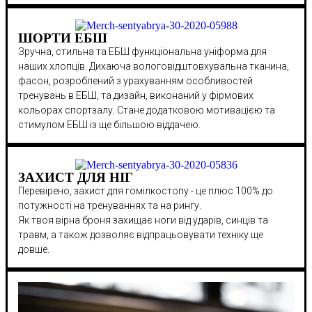
ШОРТИ ЕБШ
Зручна, стильна та ЕБШ функціональна уніформа для
наших хлопців. Дихаюча вологовідштовхувальна тканина,
фасон, розроблений з урахуванням особливостей
тренувань в ЕБШ, та дизайн, виконаний у фірмових
кольорах спортзалу. Стане додатковою мотивацією та
стимулом ЕБШ із ще більшою віддачею.
ЗАХИСТ ДЛЯ НІГ
Перевірено, захист для гомілкостопу - це плюс 100% до
потужності на тренуваннях та на рингу.
Як твоя вірна броня захищає ноги від ударів, синців та
травм, а також дозволяє відпрацьовувати техніку ще
довше.