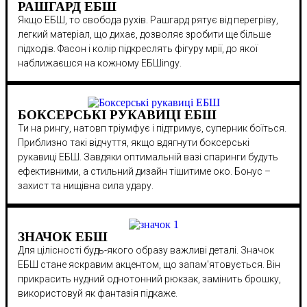
РАШГАРД ЕБШ
Якщо ЕБШ, то свобода рухів. Рашгард рятує від перегріву,
легкий матеріал, що дихає, дозволяє зробити ще більше
підходів. Фасон і колір підкреслять фігуру мрії, до якої
наближаєшся на кожному ЕБШingу.
БОКСЕРСЬКІ РУКАВИЦІ ЕБШ
Ти на рингу, натовп тріумфує і підтримує, суперник боїться.
Приблизно такі відчуття, якщо вдягнути боксерські
рукавиці ЕБШ. Завдяки оптимальній вазі спаринги будуть
ефективними, а стильний дизайн тішитиме око. Бонус –
захист та нищівна сила удару.
ЗНАЧОК ЕБШ
Для цілісності будь-якого образу важливі деталі. Значок
ЕБШ стане яскравим акцентом, що запам'ятовується. Він
прикрасить нудний однотонний рюкзак, замінить брошку,
використовуй як фантазія підкаже.