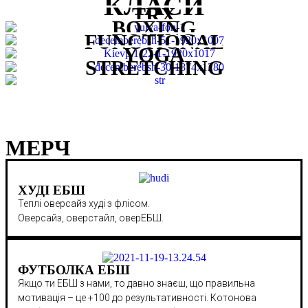
КЛАСИ
TRX
BOXING
FUNCTIONAL
YOGA
STRETCHING
МЕРЧ
ХУДІ ЕБШ
Теплі оверсайз худі з флісом.
Оверсайз, оверстайл, оверЕБШ.
ФУТБОЛКА ЕБШ
Якщо ти ЕБШ з нами, то давно знаєш, що правильна
мотивація – це +100 до результативності. Котонова